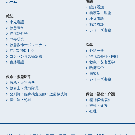
ホーム
看護
臨床看護
看護学・理論
雑誌
小児看護
小児看護
救急看護
救急医学
シリーズ書籍
消化器外科
中毒研究
救急救命士ジャーナル
医学
在宅新療0-100
外科一般
コンセンサス癌治療
消化器外科・内科
臨牀看護
救急・災害医学
臨床医学
感染症
救命・救急医学
シリーズ書籍
救急・災害医学
救命士・救急隊員
薬剤師・臨床検査技師・放射線技師
保健・福祉・介護
蘇生法・処置
精神保健福祉
福祉・介護
心理