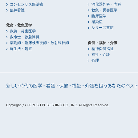
コンセンサス癌治療
消化器外科・内科
臨牀看護
救急・災害医学
臨床医学
感染症
救命・救急医学
シリーズ書籍
救急・災害医学
救命士・救急隊員
薬剤師・臨床検査技師・放射線技師
保健・福祉・介護
蘇生法・処置
精神保健福祉
福祉・介護
心理
Copyright (c) HERUSU PUBLISHING CO., INC.
All Rights Reserved.