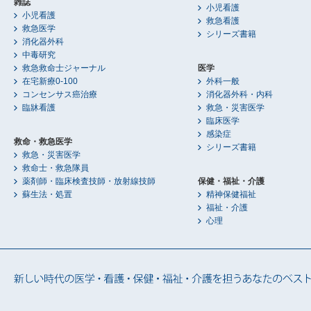
雑誌
小児看護
小児看護
救急看護
救急医学
シリーズ書籍
消化器外科
中毒研究
救急救命士ジャーナル
医学
在宅新療0-100
外科一般
コンセンサス癌治療
消化器外科・内科
臨牀看護
救急・災害医学
臨床医学
感染症
救命・救急医学
シリーズ書籍
救急・災害医学
救命士・救急隊員
薬剤師・臨床検査技師・放射線技師
保健・福祉・介護
蘇生法・処置
精神保健福祉
福祉・介護
心理