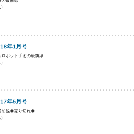
療の最前線
込）
018年1月号
るロボット手術の最前線
込）
017年5月号
最前線◆売り切れ◆
込）