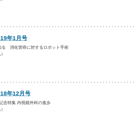
019年1月号
知る 消化管癌に対するロボット手術
込）
18年12月号
年記念特集 内視鏡外科の進歩
込）