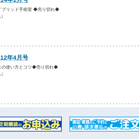
イブリッド手術室 ◆売り切れ◆
込）
012年4月号
スの使い方とコツ◆売り切れ◆
込）