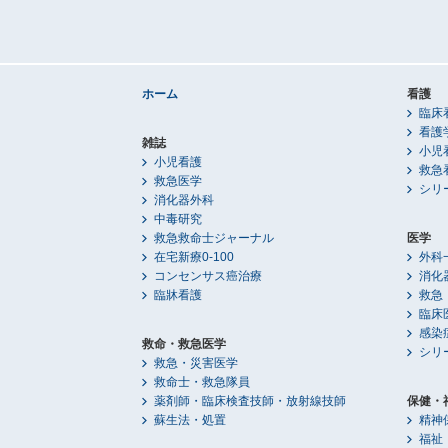
ホーム
看護
臨床
看護
雑誌
小児
小児看護
救急
救急医学
シリ
消化器外科
中毒研究
救急救命士ジャーナル
医学
在宅新療0-100
外科
コンセンサス癌治療
消化
臨牀看護
救急
臨床
感染
救命・救急医学
シリ
救急・災害医学
救命士・救急隊員
薬剤師・臨床検査技師・放射線技師
保健・
蘇生法・処置
精神
福祉