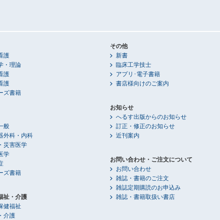
その他
看護
新書
学・理論
臨床工学技士
看護
アプリ･電子書籍
看護
書店様向けのご案内
ーズ書籍
お知らせ
へるす出版からのお知らせ
一般
訂正・修正のお知らせ
器外科・内科
近刊案内
・災害医学
医学
お問い合わせ・ご注文について
症
お問い合わせ
ーズ書籍
雑誌・書籍のご注文
雑誌定期購読のお申込み
福祉・介護
雑誌・書籍取扱い書店
保健福祉
・介護