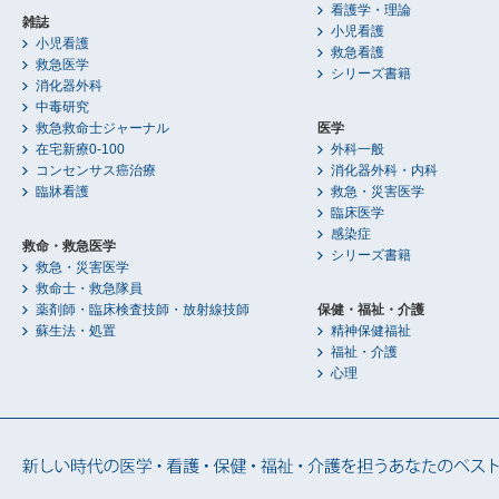
看護学・理論
雑誌
小児看護
小児看護
救急看護
救急医学
シリーズ書籍
消化器外科
中毒研究
救急救命士ジャーナル
医学
在宅新療0-100
外科一般
コンセンサス癌治療
消化器外科・内科
臨牀看護
救急・災害医学
臨床医学
感染症
救命・救急医学
シリーズ書籍
救急・災害医学
救命士・救急隊員
薬剤師・臨床検査技師・放射線技師
保健・福祉・介護
蘇生法・処置
精神保健福祉
福祉・介護
心理