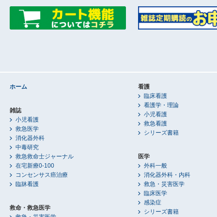
ホーム
看護
臨床看護
看護学・理論
雑誌
小児看護
小児看護
救急看護
救急医学
シリーズ書籍
消化器外科
中毒研究
救急救命士ジャーナル
医学
在宅新療0-100
外科一般
コンセンサス癌治療
消化器外科・内科
臨牀看護
救急・災害医学
臨床医学
感染症
救命・救急医学
シリーズ書籍
救急・災害医学