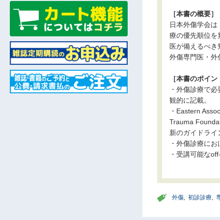
［本書の概要］
日本外傷学会は
療の優先順位を
医が備えるべき
外傷専門医・外
［本書のポイン
・外傷診療で必
観的に記載。
・Eastern Assoc
Trauma Founda
新のガイドライ
・外傷診療にお
・受講可能なoff-
外傷
,
初診診療
,