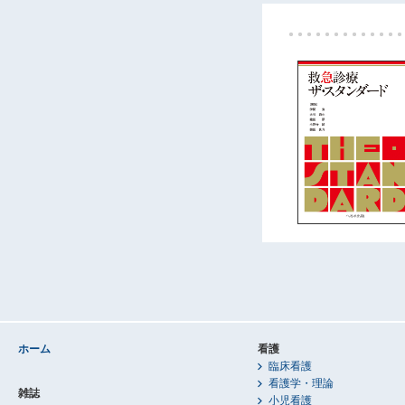
ホーム
看護
臨床看護
看護学・理論
雑誌
小児看護