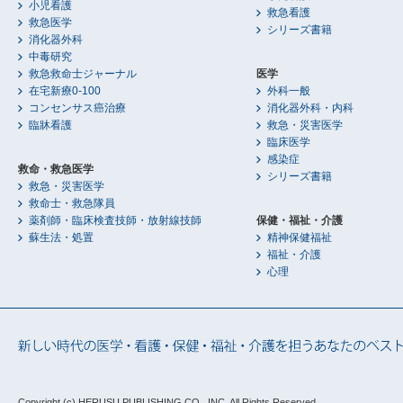
小児看護
救急看護
救急医学
シリーズ書籍
消化器外科
中毒研究
救急救命士ジャーナル
医学
在宅新療0-100
外科一般
コンセンサス癌治療
消化器外科・内科
臨牀看護
救急・災害医学
臨床医学
感染症
救命・救急医学
シリーズ書籍
救急・災害医学
救命士・救急隊員
薬剤師・臨床検査技師・放射線技師
保健・福祉・介護
蘇生法・処置
精神保健福祉
福祉・介護
心理
Copyright (c) HERUSU PUBLISHING CO., INC.
All Rights Reserved.