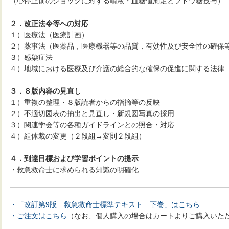
（心停止前のショックに対する輸液・血糖値測定とブドウ糖投与）
２．改正法令等への対応
１）医療法（医療計画）
２）薬事法（医薬品，医療機器等の品質，有効性及び安全性の確保
３）感染症法
４）地域における医療及び介護の総合的な確保の促進に関する法律
３．８版内容の見直し
１）重複の整理・８版読者からの指摘等の反映
２）不適切図表の抽出と見直し・新規図写真の採用
３）関連学会等の各種ガイドラインとの照合・対応
４）組体裁の変更（２段組→変則２段組）
４．到達目標および学習ポイントの提示
・救急救命士に求められる知識の明確化
・「改訂第9版 救急救命士標準テキスト 下巻」はこちら
・ご注文はこちら
（なお、個人購入の場合はカートよりご購入いた