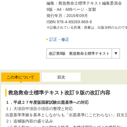
編集：救急救命士標準テキスト編集委員会
9版・A4・688ページ・並製
発行年月：2015年09月
ISBN 978-4-89269-869-9
※記載されている所属・肩書は、出版当時のもので
訂正・修正
改訂第9版 救急救命士標準テキスト
この本について
目次
救急救命士標準テキスト改訂９版の改訂内容
１．平成２７年度版国家試験出題基準への対応
１）大項目中項目小項目の整理と対応
出題基準準拠を基本としながらも「出題基準にこだわらない」目次
２）追補版内容の盛り込み