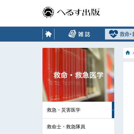
救急・災害医学
救命士・救急隊員