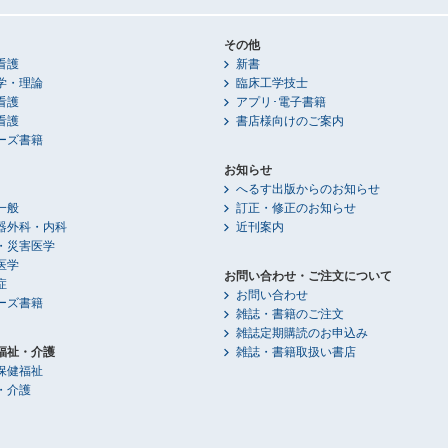
その他
看護
新書
学・理論
臨床工学技士
看護
アプリ･電子書籍
看護
書店様向けのご案内
ーズ書籍
お知らせ
へるす出版からのお知らせ
一般
訂正・修正のお知らせ
器外科・内科
近刊案内
・災害医学
医学
お問い合わせ・ご注文について
症
お問い合わせ
ーズ書籍
雑誌・書籍のご注文
雑誌定期購読のお申込み
福祉・介護
雑誌・書籍取扱い書店
保健福祉
・介護