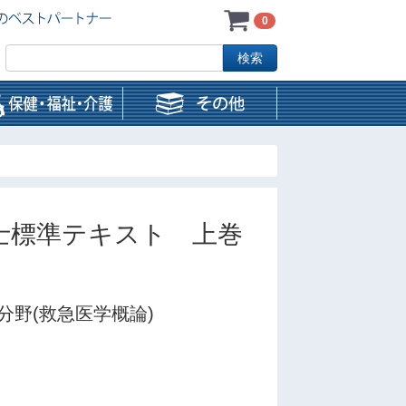
0
士標準テキスト 上巻
野(救急医学概論)