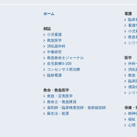
ホーム
看護
臨床
看護
雑誌
小児
小児看護
救急
救急医学
シリ
消化器外科
中毒研究
救急救命士ジャーナル
医学
在宅新療0-100
外科
コンセンサス癌治療
消化
臨牀看護
救急
臨床
感染
救命・救急医学
シリ
救急・災害医学
救命士・救急隊員
薬剤師・臨床検査技師・放射線技師
保健・
蘇生法・処置
精神
福祉
心理