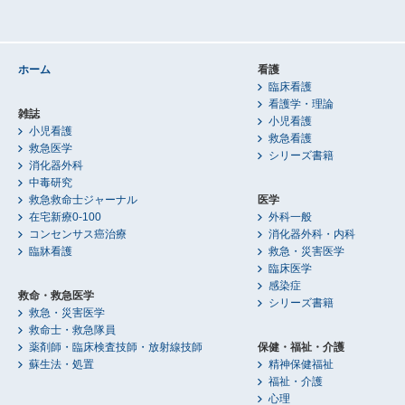
ホーム
看護
臨床看護
看護学・理論
雑誌
小児看護
小児看護
救急看護
救急医学
シリーズ書籍
消化器外科
中毒研究
救急救命士ジャーナル
医学
在宅新療0-100
外科一般
コンセンサス癌治療
消化器外科・内科
臨牀看護
救急・災害医学
臨床医学
感染症
救命・救急医学
シリーズ書籍
救急・災害医学
救命士・救急隊員
薬剤師・臨床検査技師・放射線技師
保健・福祉・介護
蘇生法・処置
精神保健福祉
福祉・介護
心理