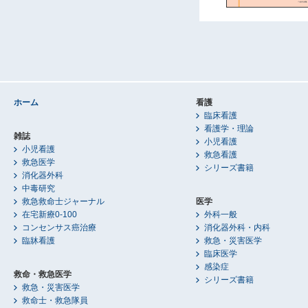
ホーム
看護
臨床看護
看護学・理論
雑誌
小児看護
小児看護
救急看護
救急医学
シリーズ書籍
消化器外科
中毒研究
救急救命士ジャーナル
医学
在宅新療0-100
外科一般
コンセンサス癌治療
消化器外科・内科
臨牀看護
救急・災害医学
臨床医学
感染症
救命・救急医学
シリーズ書籍
救急・災害医学
救命士・救急隊員