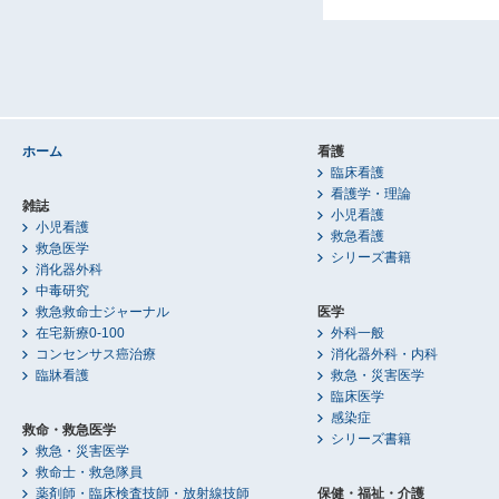
ホーム
看護
臨床看護
看護学・理論
雑誌
小児看護
小児看護
救急看護
救急医学
シリーズ書籍
消化器外科
中毒研究
救急救命士ジャーナル
医学
在宅新療0-100
外科一般
コンセンサス癌治療
消化器外科・内科
臨牀看護
救急・災害医学
臨床医学
感染症
救命・救急医学
シリーズ書籍
救急・災害医学
救命士・救急隊員
薬剤師・臨床検査技師・放射線技師
保健・福祉・介護