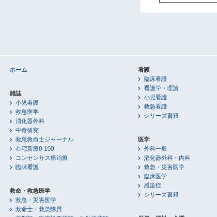
ホーム
看護
臨床看護
看護学・理論
雑誌
小児看護
小児看護
救急看護
救急医学
シリーズ書籍
消化器外科
中毒研究
救急救命士ジャーナル
医学
在宅新療0-100
外科一般
コンセンサス癌治療
消化器外科・内科
臨牀看護
救急・災害医学
臨床医学
感染症
救命・救急医学
シリーズ書籍
救急・災害医学
救命士・救急隊員