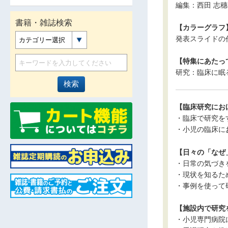
編集：西田 志穗
書籍・雑誌検索
【カラーグラフ
発表スライドの
カテゴリー選択
【特集にあたっ
研究：臨床に眠
【臨床研究にお
・臨床で研究を
・小児の臨床に
【日々の「なぜ
・日常の気づき
・現状を知るた
・事例を使って
【施設内で研究
・小児専門病院