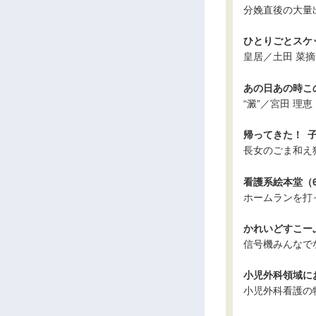
分娩直後の大量
ひとりごとスケッ
皇居／土田 菜摘
あの日あの時この
“澱”／宮田 理恵
帰ってきた！ 子
長女のごま和え
看護系絵本堂（6
ホームランを打
かれいどすこー
信号機みんなで
小児外科領域に
小児外科看護の