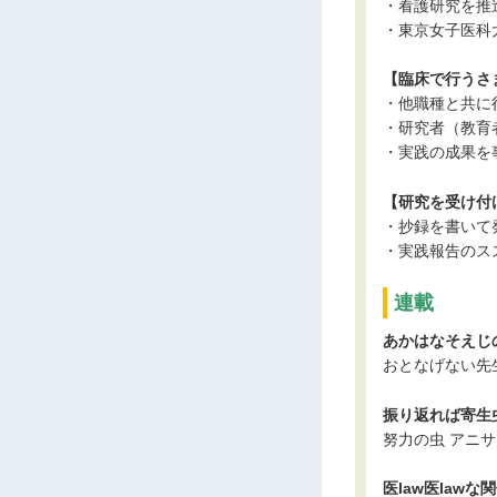
・看護研究を推
・東京女子医科
【臨床で行うさ
・他職種と共に
・研究者（教育
・実践の成果を
【研究を受け付
・抄録を書いて
・実践報告のス
連載
あかはなそえじ
おとなげない先
振り返れば寄生虫
努力の虫 アニサ
医law医lawな