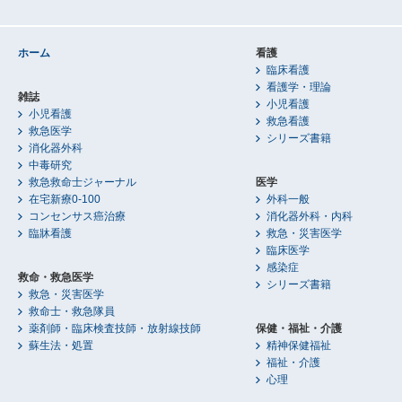
ホーム
看護
臨床看護
看護学・理論
雑誌
小児看護
小児看護
救急看護
救急医学
シリーズ書籍
消化器外科
中毒研究
救急救命士ジャーナル
医学
在宅新療0-100
外科一般
コンセンサス癌治療
消化器外科・内科
臨牀看護
救急・災害医学
臨床医学
感染症
救命・救急医学
シリーズ書籍
救急・災害医学
救命士・救急隊員
薬剤師・臨床検査技師・放射線技師
保健・福祉・介護
蘇生法・処置
精神保健福祉
福祉・介護
心理