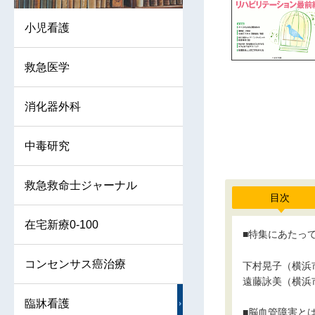
小児看護
救急医学
消化器外科
中毒研究
救急救命士ジャーナル
目次
在宅新療0-100
■特集にあたっ
コンセンサス癌治療
下村晃子（横浜
遠藤詠美（横浜
臨牀看護
■脳血管障害と