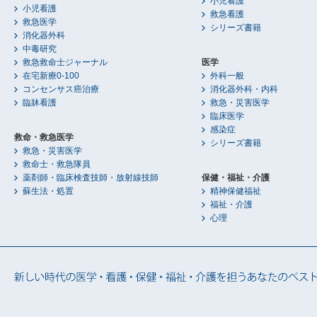
小児看護
小児看護
救急看護
救急医学
シリーズ書籍
消化器外科
中毒研究
救急救命士ジャーナル
医学
在宅新療0-100
外科一般
コンセンサス癌治療
消化器外科・内科
臨牀看護
救急・災害医学
臨床医学
感染症
救命・救急医学
シリーズ書籍
救急・災害医学
救命士・救急隊員
薬剤師・臨床検査技師・放射線技師
保健・福祉・介護
蘇生法・処置
精神保健福祉
福祉・介護
心理