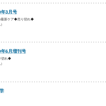
0年3月号
の最新ケア◆売り切れ◆
込）
09年6月増刊号
り切れ◆
込）
学