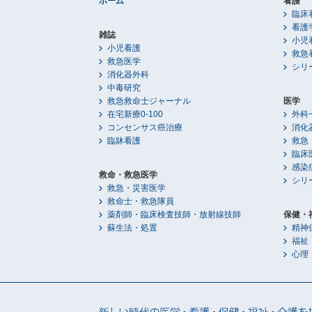
ホーム
看護
臨床
看護
雑誌
小児
小児看護
救急
救急医学
シリ
消化器外科
中毒研究
救急救命士ジャーナル
医学
在宅新療0-100
外科
コンセンサス癌治療
消化
臨牀看護
救急
臨床
感染
救命・救急医学
シリ
救急・災害医学
救命士・救急隊員
薬剤師・臨床検査技師・放射線技師
保健・
蘇生法・処置
精神
福祉
心理