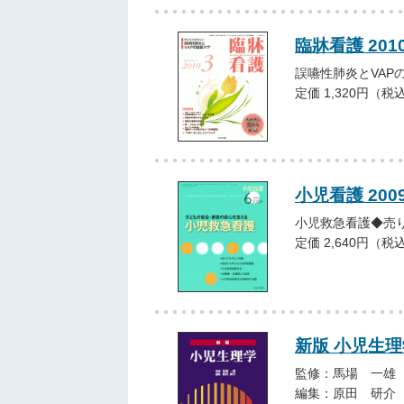
臨牀看護 201
誤嚥性肺炎とVAP
定価 1,320円（税
小児看護 20
小児救急看護◆売
定価 2,640円（税
新版 小児生理
監修：馬場 一雄
編集：原田 研介