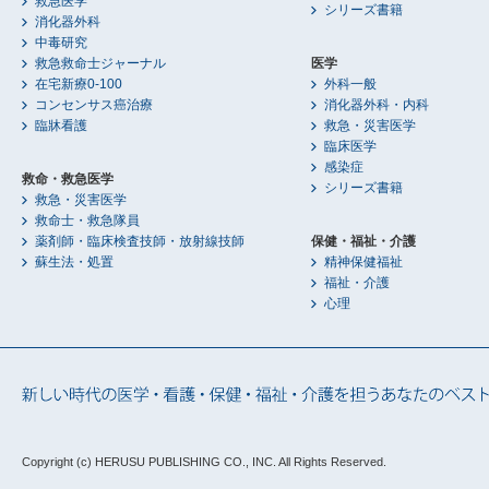
救急医学
シリーズ書籍
消化器外科
中毒研究
救急救命士ジャーナル
医学
在宅新療0-100
外科一般
コンセンサス癌治療
消化器外科・内科
臨牀看護
救急・災害医学
臨床医学
感染症
救命・救急医学
シリーズ書籍
救急・災害医学
救命士・救急隊員
薬剤師・臨床検査技師・放射線技師
保健・福祉・介護
蘇生法・処置
精神保健福祉
福祉・介護
心理
Copyright (c) HERUSU PUBLISHING CO., INC.
All Rights Reserved.