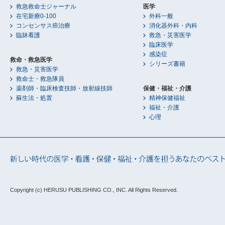
救急救命士ジャーナル
医学
在宅新療0-100
外科一般
コンセンサス癌治療
消化器外科・内科
臨牀看護
救急・災害医学
臨床医学
感染症
救命・救急医学
シリーズ書籍
救急・災害医学
救命士・救急隊員
薬剤師・臨床検査技師・放射線技師
保健・福祉・介護
蘇生法・処置
精神保健福祉
福祉・介護
心理
Copyright (c) HERUSU PUBLISHING CO., INC.
All Rights Reserved.