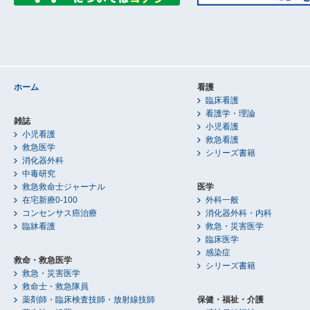
ホーム
看護
臨床看護
看護学・理論
雑誌
小児看護
小児看護
救急看護
救急医学
シリーズ書籍
消化器外科
中毒研究
救急救命士ジャーナル
医学
在宅新療0-100
外科一般
コンセンサス癌治療
消化器外科・内科
臨牀看護
救急・災害医学
臨床医学
感染症
救命・救急医学
シリーズ書籍
救急・災害医学
救命士・救急隊員
薬剤師・臨床検査技師・放射線技師
保健・福祉・介護