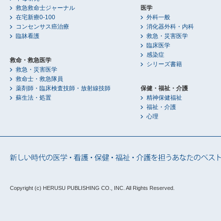
救急救命士ジャーナル
医学
在宅新療0-100
外科一般
コンセンサス癌治療
消化器外科・内科
臨牀看護
救急・災害医学
臨床医学
感染症
救命・救急医学
シリーズ書籍
救急・災害医学
救命士・救急隊員
薬剤師・臨床検査技師・放射線技師
保健・福祉・介護
蘇生法・処置
精神保健福祉
福祉・介護
心理
Copyright (c) HERUSU PUBLISHING CO., INC.
All Rights Reserved.