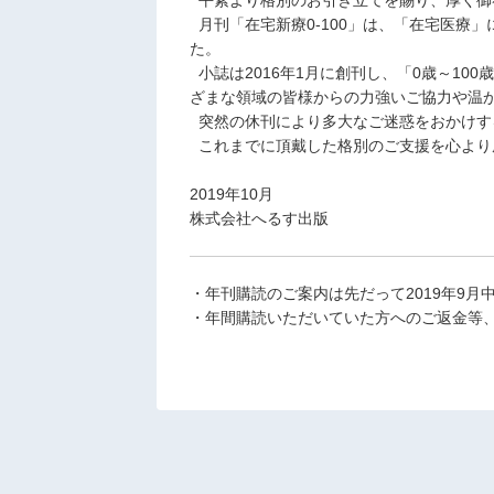
■
月刊「在宅新療0-100」は、「在宅医療
た。
■
小誌は2016年1月に創刊し、「0歳～1
ざまな領域の皆様からの力強いご協力や温
■
突然の休刊により多大なご迷惑をおかけす
■
これまでに頂戴した格別のご支援を心より
2019年10月
株式会社へるす出版
・年刊購読のご案内は先だって2019年9
・年間購読いただいていた方へのご返金等