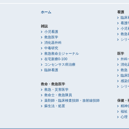
ホーム
看護
臨床
看護
雑誌
小児
小児看護
救急
救急医学
シリ
消化器外科
中毒研究
救急救命士ジャーナル
医学
在宅新療0-100
外科
コンセンサス癌治療
消化
臨牀看護
救急
臨床
感染
救命・救急医学
シリ
救急・災害医学
救命士・救急隊員
薬剤師・臨床検査技師・放射線技師
保健・
蘇生法・処置
精神
福祉
心理