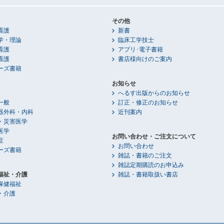
その他
看護
新書
学・理論
臨床工学技士
看護
アプリ･電子書籍
看護
書店様向けのご案内
ーズ書籍
お知らせ
へるす出版からのお知らせ
一般
訂正・修正のお知らせ
器外科・内科
近刊案内
・災害医学
医学
お問い合わせ・ご注文について
症
お問い合わせ
ーズ書籍
雑誌・書籍のご注文
雑誌定期購読のお申込み
福祉・介護
雑誌・書籍取扱い書店
保健福祉
・介護