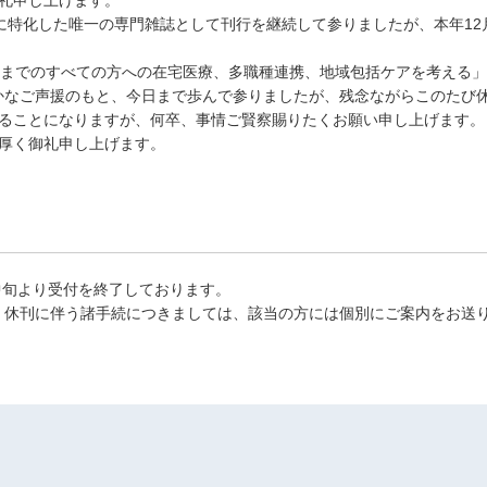
」に特化した唯一の専門雑誌として刊行を継続して参りましたが、本年1
00歳までのすべての方への在宅医療、多職種連携、地域包括ケアを考え
かなご声援のもと、今日まで歩んで参りましたが、残念ながらこのたび
ることになりますが、何卒、事情ご賢察賜りたくお願い申し上げます。
厚く御礼申し上げます。
月中旬より受付を終了しております。
、休刊に伴う諸手続につきましては、該当の方には個別にご案内をお送