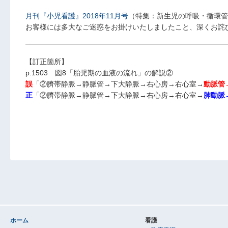
月刊『小児看護』2018年11月号
（特集：新生児の呼吸・循環管
お客様には多大なご迷惑をお掛けいたしましたこと、深くお詫
【訂正箇所】
p.1503 図8「胎児期の血液の流れ」の解説②
誤
「②臍帯静脈→静脈管→下大静脈→右心房→右心室→
動脈管
正
「②臍帯静脈→静脈管→下大静脈→右心房→右心室→
肺動脈
ホーム
看護