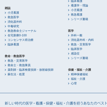
臨床看護
看護学・理論
雑誌
小児看護
小児看護
救急看護
救急医学
シリーズ書籍
消化器外科
中毒研究
救急救命士ジャーナル
医学
在宅新療0-100
外科一般
コンセンサス癌治療
消化器外科・内科
臨牀看護
救急・災害医学
臨床医学
感染症
救命・救急医学
シリーズ書籍
救急・災害医学
救命士・救急隊員
薬剤師・臨床検査技師・放射線技師
保健・福祉・介護
蘇生法・処置
精神保健福祉
福祉・介護
心理