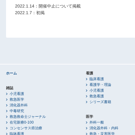
2022.1.14：開催中止について掲載
2022.1.7：初掲
ホーム
看護
臨床看護
看護学・理論
雑誌
小児看護
小児看護
救急看護
救急医学
シリーズ書籍
消化器外科
中毒研究
救急救命士ジャーナル
医学
在宅新療0-100
外科一般
コンセンサス癌治療
消化器外科・内科
臨牀看護
救急・災害医学