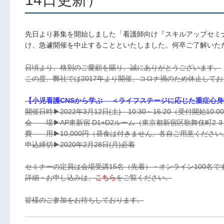
先日より募集を開始しました「看護師向け『スキルアップセミナ
け、急遽開催を中止することといたしました。何卒ご了解いた
日頃より、格別のご愛顧を賜り、誠にありがとうございます。
この度、弊社では2017年より開催、コロナ禍のため休止して
【小児看護CNSから学ぶ ＜ライフステージに応じた重症心
開催日時▶︎2022年3月12日(土) 10:30～16:20（受付開始10:0
会 場▶︎AP東新宿 D1+D2ルーム（東京都新宿区歌舞伎町2-
費 用▶︎10,000円（昼食は付きません。各自ご用意ください
申込締切▶︎2020年2月28日(月)必着
セミナーの定員は会場受講15名（先着）・オンライン100名で
詳細・お申し込みは、
こちら
をご覧ください。
皆様のご参加をお待ちしております。