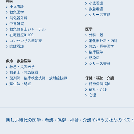
雑誌
小児看護
小児看護
救急看護
救急医学
シリーズ書籍
消化器外科
中毒研究
救急救命士ジャーナル
医学
在宅新療0-100
外科一般
コンセンサス癌治療
消化器外科・内科
臨牀看護
救急・災害医学
臨床医学
感染症
救命・救急医学
シリーズ書籍
救急・災害医学
救命士・救急隊員
薬剤師・臨床検査技師・放射線技師
保健・福祉・介護
蘇生法・処置
精神保健福祉
福祉・介護
心理