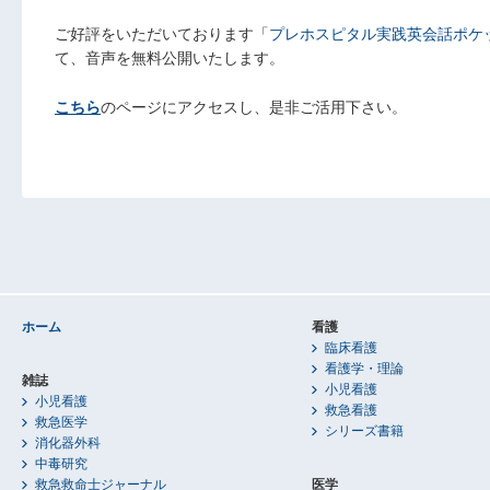
ご好評をいただいております「
プレホスピタル実践英会話ポケ
て、音声を無料公開いたします。
こちら
のページにアクセスし、是非ご活用下さい。
ホーム
看護
臨床看護
看護学・理論
雑誌
小児看護
小児看護
救急看護
救急医学
シリーズ書籍
消化器外科
中毒研究
救急救命士ジャーナル
医学