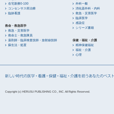
在宅新療0-100
外科一般
コンセンサス癌治療
消化器外科・内科
臨牀看護
救急・災害医学
臨床医学
感染症
救命・救急医学
シリーズ書籍
救急・災害医学
救命士・救急隊員
薬剤師・臨床検査技師・放射線技師
保健・福祉・介護
蘇生法・処置
精神保健福祉
福祉・介護
心理
Copyright (c) HERUSU PUBLISHING CO., INC.
All Rights Reserved.