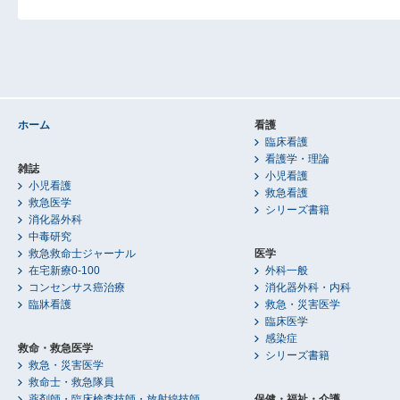
ホーム
看護
臨床看護
看護学・理論
雑誌
小児看護
小児看護
救急看護
救急医学
シリーズ書籍
消化器外科
中毒研究
救急救命士ジャーナル
医学
在宅新療0-100
外科一般
コンセンサス癌治療
消化器外科・内科
臨牀看護
救急・災害医学
臨床医学
感染症
救命・救急医学
シリーズ書籍
救急・災害医学
救命士・救急隊員
薬剤師・臨床検査技師・放射線技師
保健・福祉・介護