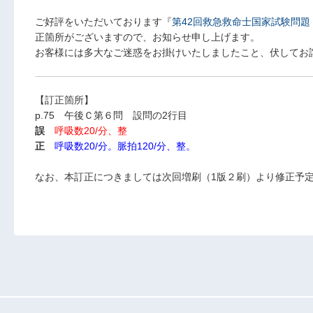
ご好評をいただいております『
第42回救急救命士国家試験問題
正箇所がございますので、お知らせ申し上げます。
お客様には多大なご迷惑をお掛けいたしましたこと、伏してお
【訂正箇所】
p.75 午後Ｃ第６問 設問の2行目
誤
呼吸数20/分、整
正
呼吸数20/分。脈拍120/分、整。
なお、本訂正につきましては次回増刷（1版２刷）より修正予