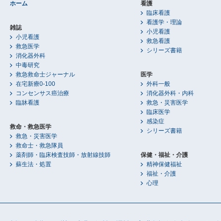
ホーム
看護
臨床看護
看護学・理論
雑誌
小児看護
小児看護
救急看護
救急医学
シリーズ書籍
消化器外科
中毒研究
救急救命士ジャーナル
医学
在宅新療0-100
外科一般
コンセンサス癌治療
消化器外科・内科
臨牀看護
救急・災害医学
臨床医学
感染症
救命・救急医学
シリーズ書籍
救急・災害医学
救命士・救急隊員
薬剤師・臨床検査技師・放射線技師
保健・福祉・介護
蘇生法・処置
精神保健福祉
福祉・介護
心理