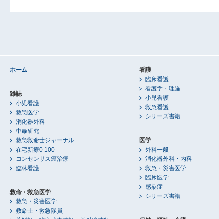
ホーム
看護
臨床看護
看護学・理論
雑誌
小児看護
小児看護
救急看護
救急医学
シリーズ書籍
消化器外科
中毒研究
救急救命士ジャーナル
医学
在宅新療0-100
外科一般
コンセンサス癌治療
消化器外科・内科
臨牀看護
救急・災害医学
臨床医学
感染症
救命・救急医学
シリーズ書籍
救急・災害医学
救命士・救急隊員