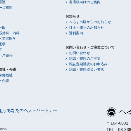
看護
書店様向けのご案内
ーズ書籍
お知らせ
へるす出版からのお知らせ
一般
訂正・修正のお知らせ
器外科・内科
近刊案内
・災害医学
医学
お問い合わせ・ご注文について
症
お問い合わせ
ーズ書籍
雑誌・書籍のご注文
雑誌定期購読のお申込み
福祉・介護
雑誌・書籍取扱い書店
保健福祉
・介護
〒164-00
erved.
TEL：
03-33