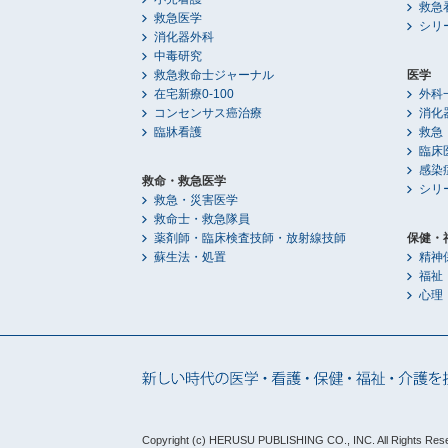
救急
救急医学
シリ
消化器外科
中毒研究
救急救命士ジャーナル
医学
在宅新療0-100
外科
コンセンサス癌治療
消化
臨牀看護
救急
臨床
感染
救命・救急医学
シリ
救急・災害医学
救命士・救急隊員
薬剤師・臨床検査技師・放射線技師
保健・
蘇生法・処置
精神
福祉
心理
Copyright (c) HERUSU PUBLISHING CO., INC.
All Rights Res