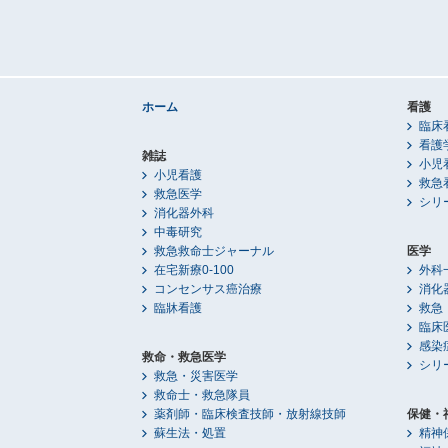
ホーム
看護
臨床
看護
雑誌
小児
小児看護
救急
救急医学
シリ
消化器外科
中毒研究
救急救命士ジャーナル
医学
在宅新療0-100
外科
コンセンサス癌治療
消化
臨牀看護
救急
臨床
感染
救命・救急医学
シリ
救急・災害医学
救命士・救急隊員
薬剤師・臨床検査技師・放射線技師
保健・
蘇生法・処置
精神