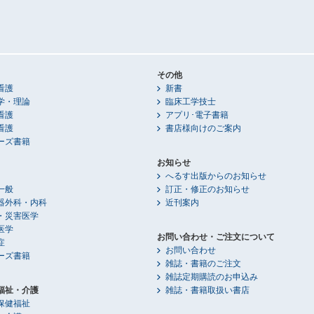
その他
看護
新書
学・理論
臨床工学技士
看護
アプリ･電子書籍
看護
書店様向けのご案内
ーズ書籍
お知らせ
へるす出版からのお知らせ
一般
訂正・修正のお知らせ
器外科・内科
近刊案内
・災害医学
医学
お問い合わせ・ご注文について
症
お問い合わせ
ーズ書籍
雑誌・書籍のご注文
雑誌定期購読のお申込み
福祉・介護
雑誌・書籍取扱い書店
保健福祉