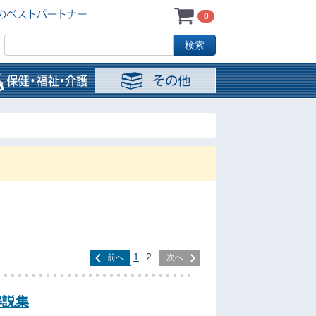
0
1
2
前へ
次へ
解説集