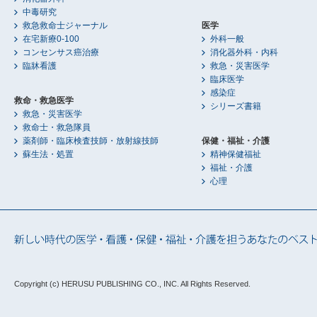
中毒研究
救急救命士ジャーナル
医学
在宅新療0-100
外科一般
コンセンサス癌治療
消化器外科・内科
臨牀看護
救急・災害医学
臨床医学
感染症
救命・救急医学
シリーズ書籍
救急・災害医学
救命士・救急隊員
薬剤師・臨床検査技師・放射線技師
保健・福祉・介護
蘇生法・処置
精神保健福祉
福祉・介護
心理
Copyright (c) HERUSU PUBLISHING CO., INC.
All Rights Reserved.