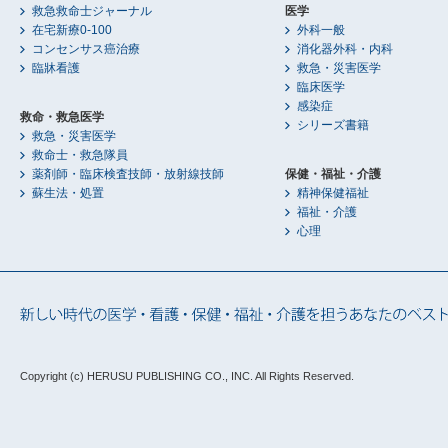
救急救命士ジャーナル
医学
在宅新療0-100
外科一般
コンセンサス癌治療
消化器外科・内科
臨牀看護
救急・災害医学
臨床医学
感染症
救命・救急医学
シリーズ書籍
救急・災害医学
救命士・救急隊員
薬剤師・臨床検査技師・放射線技師
保健・福祉・介護
蘇生法・処置
精神保健福祉
福祉・介護
心理
Copyright (c) HERUSU PUBLISHING CO., INC.
All Rights Reserved.