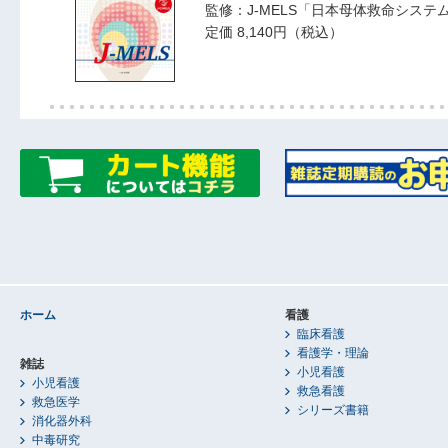
監修：J-MELS「日本母体救命シス
定価 8,140円（税込）
ホーム
看護
臨床看護
看護学・理論
雑誌
小児看護
小児看護
救急看護
救急医学
シリーズ書籍
消化器外科
中毒研究