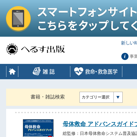
事
書籍・雑誌検索
カテゴリー選択
母体救命 アドバンスガイドブッ
総監修：日本母体救命システム普及協議会