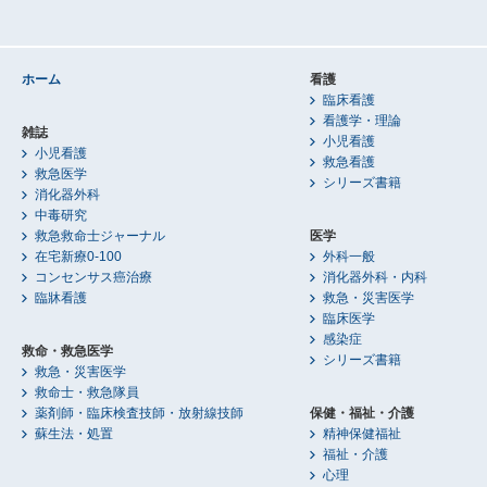
ホーム
看護
臨床看護
看護学・理論
雑誌
小児看護
小児看護
救急看護
救急医学
シリーズ書籍
消化器外科
中毒研究
救急救命士ジャーナル
医学
在宅新療0-100
外科一般
コンセンサス癌治療
消化器外科・内科
臨牀看護
救急・災害医学
臨床医学
感染症
救命・救急医学
シリーズ書籍
救急・災害医学
救命士・救急隊員
薬剤師・臨床検査技師・放射線技師
保健・福祉・介護
蘇生法・処置
精神保健福祉
福祉・介護
心理