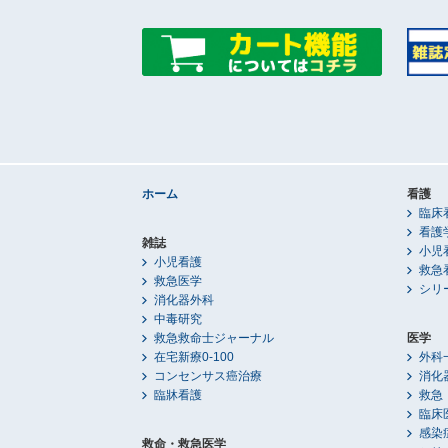
ホーム
看護
臨床
看護
雑誌
小児
小児看護
救急
救急医学
シリ
消化器外科
中毒研究
救急救命士ジャーナル
医学
在宅新療0-100
外科
コンセンサス癌治療
消化
臨牀看護
救急
臨床
感染
救命・救急医学