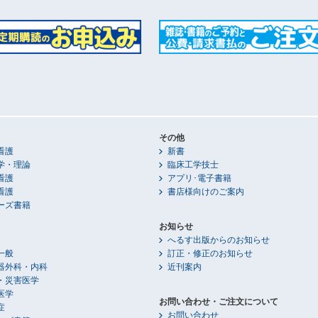
その他
看護
新書
学・理論
臨床工学技士
看護
アプリ･電子書籍
看護
書店様向けのご案内
ーズ書籍
お知らせ
へるす出版からのお知らせ
一般
訂正・修正のお知らせ
器外科・内科
近刊案内
・災害医学
医学
お問い合わせ・ご注文について
症
お問い合わせ