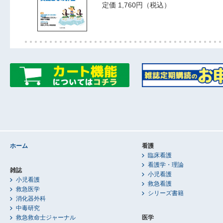
定価 1,760円（税込）
ホーム
看護
臨床看護
看護学・理論
雑誌
小児看護
小児看護
救急看護
救急医学
シリーズ書籍
消化器外科
中毒研究
救急救命士ジャーナル
医学