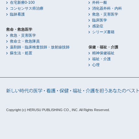
在宅新療0-100
外科一般
コンセンサス癌治療
消化器外科・内科
臨牀看護
救急・災害医学
臨床医学
感染症
救命・救急医学
シリーズ書籍
救急・災害医学
救命士・救急隊員
薬剤師・臨床検査技師・放射線技師
保健・福祉・介護
蘇生法・処置
精神保健福祉
福祉・介護
心理
Copyright (c) HERUSU PUBLISHING CO., INC.
All Rights Reserved.