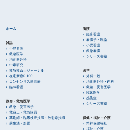
ホーム
看護
臨床看護
看護学・理論
雑誌
小児看護
小児看護
救急看護
救急医学
シリーズ書籍
消化器外科
中毒研究
救急救命士ジャーナル
医学
在宅新療0-100
外科一般
コンセンサス癌治療
消化器外科・内科
臨牀看護
救急・災害医学
臨床医学
感染症
救命・救急医学
シリーズ書籍
救急・災害医学
救命士・救急隊員
薬剤師・臨床検査技師・放射線技師
保健・福祉・介護
蘇生法・処置
精神保健福祉
福祉・介護