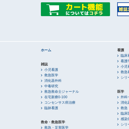
ホーム
看護
臨床
看護
雑誌
小児
小児看護
救急
救急医学
シリ
消化器外科
中毒研究
救急救命士ジャーナル
医学
在宅新療0-100
外科
コンセンサス癌治療
消化
臨牀看護
救急
臨床
感染
救命・救急医学
シリ
救急・災害医学