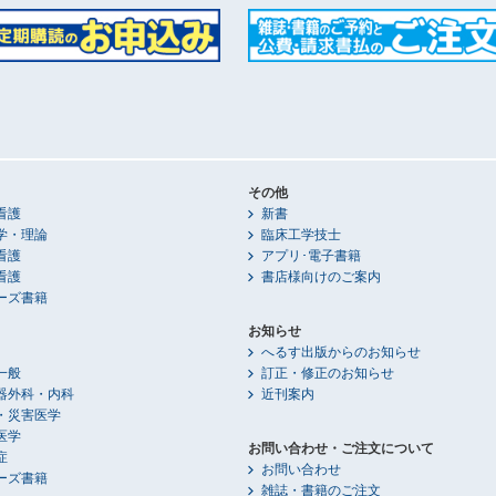
その他
看護
新書
学・理論
臨床工学技士
看護
アプリ･電子書籍
看護
書店様向けのご案内
ーズ書籍
お知らせ
へるす出版からのお知らせ
一般
訂正・修正のお知らせ
器外科・内科
近刊案内
・災害医学
医学
お問い合わせ・ご注文について
症
お問い合わせ
ーズ書籍
雑誌・書籍のご注文