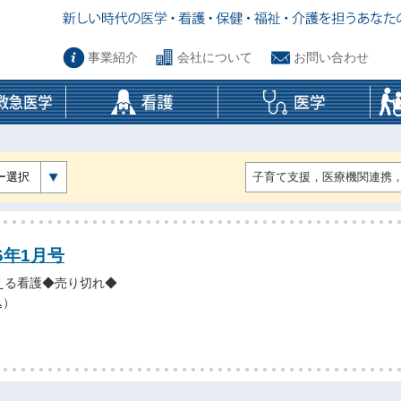
事業紹介
会社について
お問い合わせ
ー選択
6年1月号
える看護◆売り切れ◆
込）