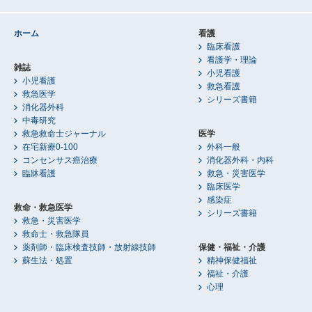
ホーム
看護
臨床看護
看護学・理論
雑誌
小児看護
小児看護
救急看護
救急医学
シリーズ書籍
消化器外科
中毒研究
救急救命士ジャーナル
医学
在宅新療0-100
外科一般
コンセンサス癌治療
消化器外科・内科
臨牀看護
救急・災害医学
臨床医学
感染症
救命・救急医学
シリーズ書籍
救急・災害医学
救命士・救急隊員
薬剤師・臨床検査技師・放射線技師
保健・福祉・介護
蘇生法・処置
精神保健福祉
福祉・介護
心理