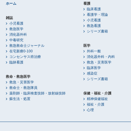
ホーム
看護
臨床看護
看護学・理論
雑誌
小児看護
小児看護
救急看護
救急医学
シリーズ書籍
消化器外科
中毒研究
救急救命士ジャーナル
医学
在宅新療0-100
外科一般
コンセンサス癌治療
消化器外科・内科
臨牀看護
救急・災害医学
臨床医学
感染症
救命・救急医学
シリーズ書籍
救急・災害医学
救命士・救急隊員
薬剤師・臨床検査技師・放射線技師
保健・福祉・介護
蘇生法・処置
精神保健福祉
福祉・介護
心理