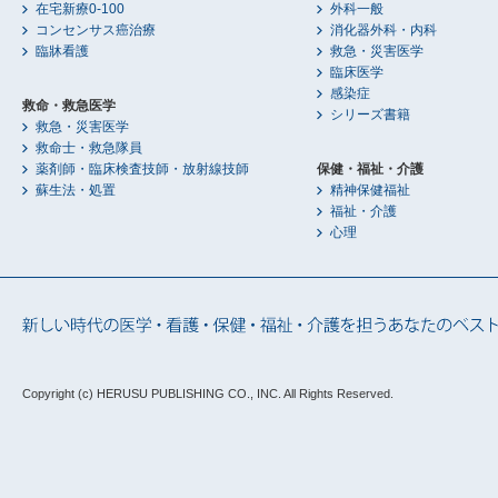
在宅新療0-100
外科一般
コンセンサス癌治療
消化器外科・内科
臨牀看護
救急・災害医学
臨床医学
感染症
救命・救急医学
シリーズ書籍
救急・災害医学
救命士・救急隊員
薬剤師・臨床検査技師・放射線技師
保健・福祉・介護
蘇生法・処置
精神保健福祉
福祉・介護
心理
Copyright (c) HERUSU PUBLISHING CO., INC.
All Rights Reserved.