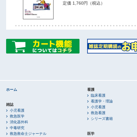
定価 1,760円（税込）
ホーム
看護
臨床看護
看護学・理論
雑誌
小児看護
小児看護
救急看護
救急医学
シリーズ書籍
消化器外科
中毒研究
救急救命士ジャーナル
医学