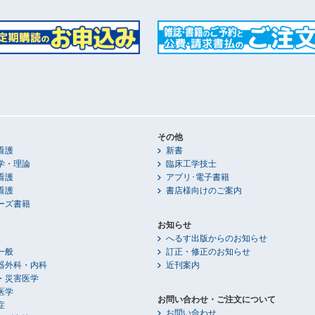
その他
看護
新書
学・理論
臨床工学技士
看護
アプリ･電子書籍
看護
書店様向けのご案内
ーズ書籍
お知らせ
へるす出版からのお知らせ
一般
訂正・修正のお知らせ
器外科・内科
近刊案内
・災害医学
医学
お問い合わせ・ご注文について
症
お問い合わせ