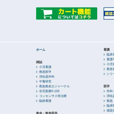
ホーム
看護
臨床
看護
雑誌
小児
小児看護
救急
救急医学
シリ
消化器外科
中毒研究
救急救命士ジャーナル
医学
在宅新療0-100
外科
コンセンサス癌治療
消化
臨牀看護
救急
臨床
感染
救命・救急医学