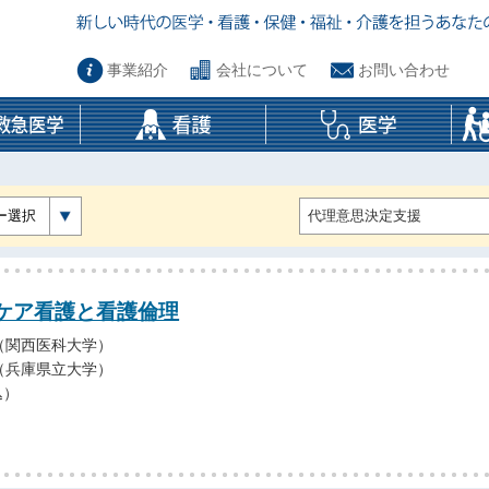
事業紹介
会社について
お問い合わせ
ー選択
ケア看護と看護倫理
（関西医科大学）
（兵庫県立大学）
込）