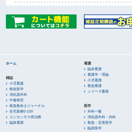
ホーム
看護
臨床看護
看護学・理論
雑誌
小児看護
小児看護
救急看護
救急医学
シリーズ書籍
消化器外科
中毒研究
救急救命士ジャーナル
医学
在宅新療0-100
外科一般
コンセンサス癌治療
消化器外科・内科
臨牀看護
救急・災害医学
臨床医学