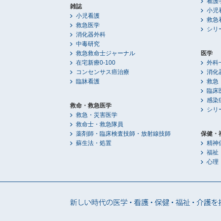
看護
雑誌
小児
小児看護
救急
救急医学
シリ
消化器外科
中毒研究
救急救命士ジャーナル
医学
在宅新療0-100
外科
コンセンサス癌治療
消化
臨牀看護
救急
臨床
感染
救命・救急医学
シリ
救急・災害医学
救命士・救急隊員
薬剤師・臨床検査技師・放射線技師
保健・
蘇生法・処置
精神
福祉
心理