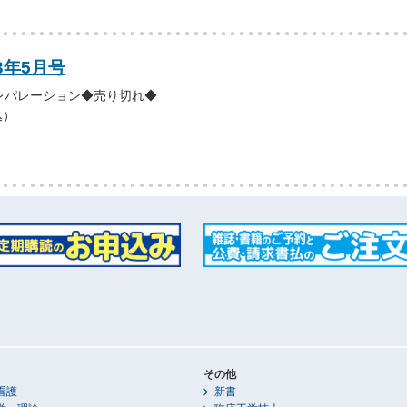
3年5月号
レパレーション◆売り切れ◆
込）
その他
看護
新書