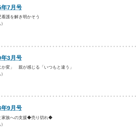
5年7月号
児看護を解き明かそう
込）
0年3月号
にか変」 親が感じる「いつもと違う」
込）
3年9月号
と家族への支援◆売り切れ◆
込）