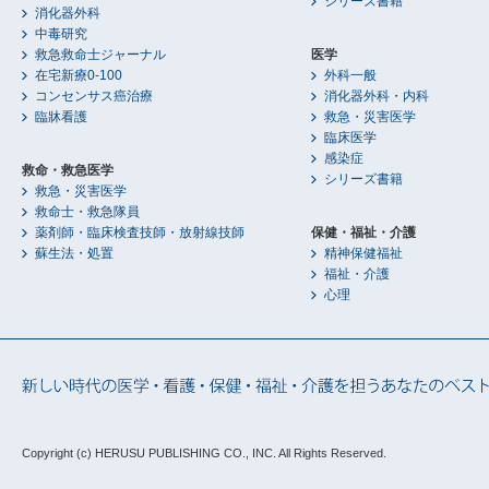
シリーズ書籍
消化器外科
中毒研究
救急救命士ジャーナル
医学
在宅新療0-100
外科一般
コンセンサス癌治療
消化器外科・内科
臨牀看護
救急・災害医学
臨床医学
感染症
救命・救急医学
シリーズ書籍
救急・災害医学
救命士・救急隊員
薬剤師・臨床検査技師・放射線技師
保健・福祉・介護
蘇生法・処置
精神保健福祉
福祉・介護
心理
Copyright (c) HERUSU PUBLISHING CO., INC.
All Rights Reserved.