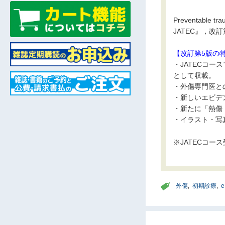
Preventab
JATEC』，改
【改訂第5版の
・JATECコ
として収載。
・外傷専門医と
・新しいエビデ
・新たに「熱傷
・イラスト・写
※JATECコ
外傷
,
初期診療
,