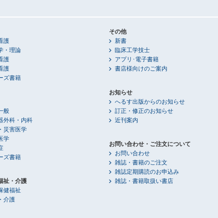
その他
看護
新書
学・理論
臨床工学技士
看護
アプリ･電子書籍
看護
書店様向けのご案内
ーズ書籍
お知らせ
へるす出版からのお知らせ
一般
訂正・修正のお知らせ
器外科・内科
近刊案内
・災害医学
医学
お問い合わせ・ご注文について
症
お問い合わせ
ーズ書籍
雑誌・書籍のご注文
雑誌定期購読のお申込み
福祉・介護
雑誌・書籍取扱い書店
保健福祉
・介護