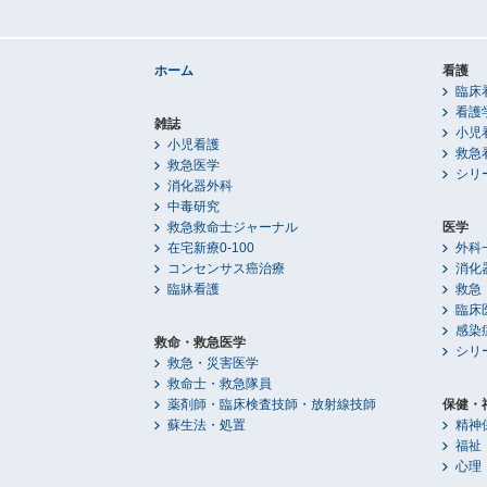
ホーム
看護
臨床
看護
雑誌
小児
小児看護
救急
救急医学
シリ
消化器外科
中毒研究
救急救命士ジャーナル
医学
在宅新療0-100
外科
コンセンサス癌治療
消化
臨牀看護
救急
臨床
感染
救命・救急医学
シリ
救急・災害医学
救命士・救急隊員
薬剤師・臨床検査技師・放射線技師
保健・
蘇生法・処置
精神
福祉
心理