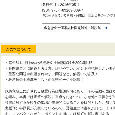
発行年月：2016年05月
ISBN 978-4-89269-889-7
※記載されている所属・肩書は、出版当時のもので
救急救命士国家試験問題解答・解説集
この本について
・毎年3月に行われた救急救命士国家試験全200問掲載！
・各問題ごとに解答と考え方、誤りやすいポイントや把握したい要
・重要な問題や出題されやすい問題など、解説中で言及！
・救急救命士標準テキストの参照ページを記載！
救急救命士に許される処置行為は増加傾向にあり、その活動範囲は
を鑑み、本書では正答の解説に重点をおきつつ、なぜ他の選択肢が
設問に対する受験生の知識が重層的になることを目的とした。加え
出版刊）参照頁が充実しているので、受験生は本書を糸口に、より
る。コンパクトながら、ポイントを掴むには格好の解説書である。