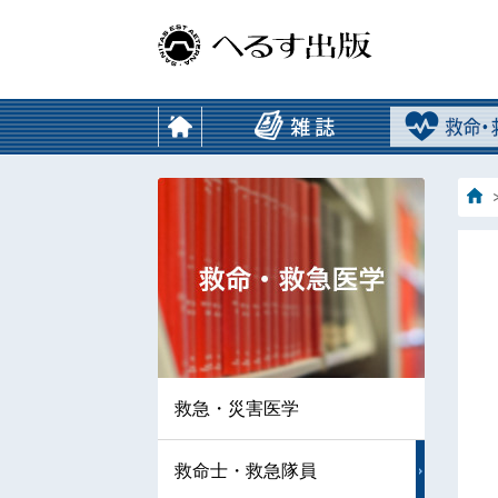
救急・災害医学
救命士・救急隊員