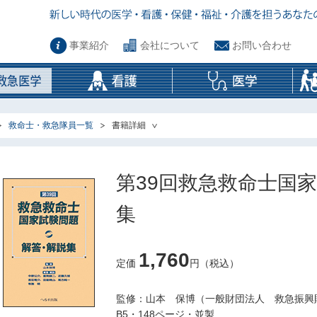
事業紹介
会社について
お問い合わせ
救命士・救急隊員一覧
書籍詳細
第39回救急救命士国
集
1,760
定価
円（税込）
監修：山本 保博（一般財団法人 救急振興
B5・148ページ・並製