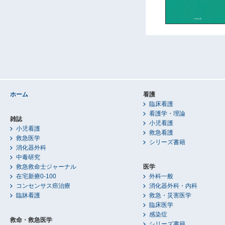
ホーム
看護
臨床看護
看護学・理論
雑誌
小児看護
小児看護
救急看護
救急医学
シリーズ書籍
消化器外科
中毒研究
救急救命士ジャーナル
医学
在宅新療0-100
外科一般
コンセンサス癌治療
消化器外科・内科
臨牀看護
救急・災害医学
臨床医学
感染症
救命・救急医学
シリーズ書籍