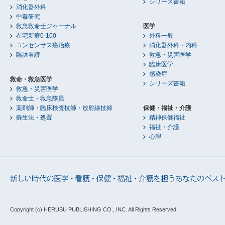
シリーズ書籍
消化器外科
中毒研究
救急救命士ジャーナル
医学
在宅新療0-100
外科一般
コンセンサス癌治療
消化器外科・内科
臨牀看護
救急・災害医学
臨床医学
感染症
救命・救急医学
シリーズ書籍
救急・災害医学
救命士・救急隊員
薬剤師・臨床検査技師・放射線技師
保健・福祉・介護
蘇生法・処置
精神保健福祉
福祉・介護
心理
Copyright (c) HERUSU PUBLISHING CO., INC.
All Rights Reserved.