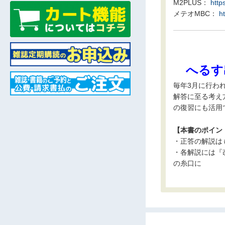
M2PLUS：
http
メテオMBC：
h
へるす
毎年3月に行わ
解答に至る考え
の復習にも活用
【本書のポイン
・正答の解説は
・各解説には『
の糸口に