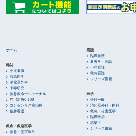
ホーム
看護
臨床看護
看護学・理論
雑誌
小児看護
小児看護
救急看護
救急医学
シリーズ書籍
消化器外科
中毒研究
救急救命士ジャーナル
医学
在宅新療0-100
外科一般
コンセンサス癌治療
消化器外科・内科
臨牀看護
救急・災害医学
臨床医学
感染症
救命・救急医学
シリーズ書籍
救急・災害医学