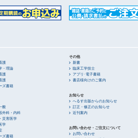
その他
看護
新書
学・理論
臨床工学技士
看護
アプリ･電子書籍
看護
書店様向けのご案内
ーズ書籍
お知らせ
へるす出版からのお知らせ
一般
訂正・修正のお知らせ
器外科・内科
近刊案内
・災害医学
医学
お問い合わせ・ご注文について
症
お問い合わせ
ーズ書籍