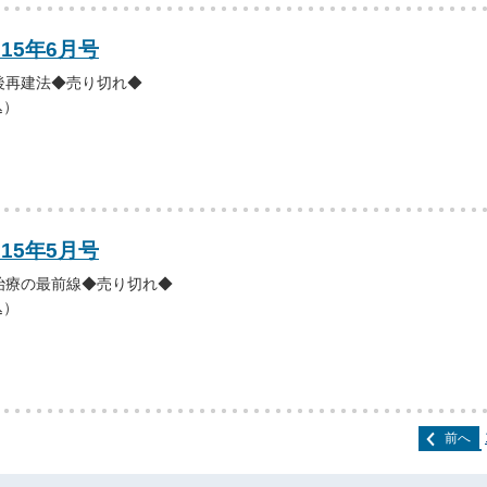
015年6月号
後再建法◆売り切れ◆
込）
015年5月号
治療の最前線◆売り切れ◆
込）
前へ