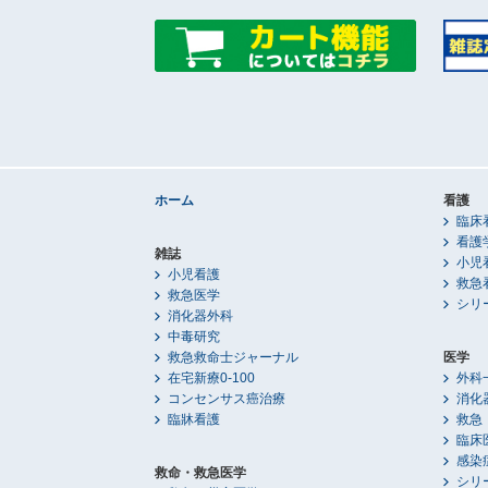
ホーム
看護
臨床
看護
雑誌
小児
小児看護
救急
救急医学
シリ
消化器外科
中毒研究
救急救命士ジャーナル
医学
在宅新療0-100
外科
コンセンサス癌治療
消化
臨牀看護
救急
臨床
感染
救命・救急医学
シリ