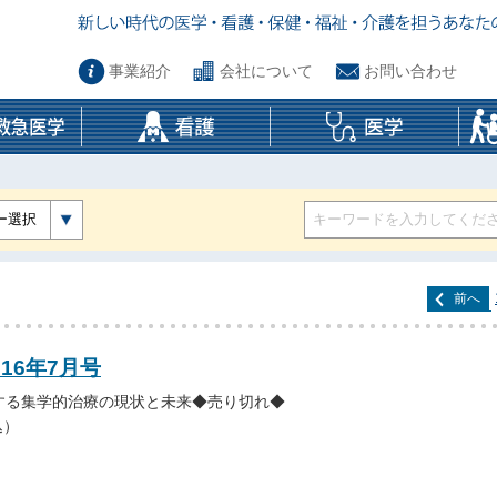
事業紹介
会社について
お問い合わせ
ー選択
前へ
016年7月号
する集学的治療の現状と未来◆売り切れ◆
込）