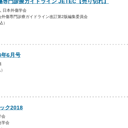
傷専門診療ガイドライン JETEC【売り切れ】
 日本外傷学会
会外傷専門診療ガイドライン改訂第2版編集委員会
税込）
8年6月号
傷
込）
ック2018
学会
急学会