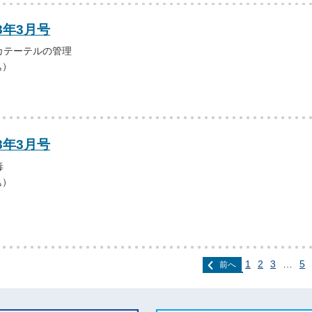
8年3月号
カテーテルの管理
込）
8年3月号
毒
込）
1
2
3
…
5
前へ