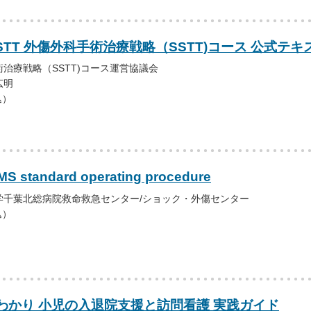
STT 外傷外科手術治療戦略（SSTT)コース 公式テ
治療戦略（SSTT)コース運営協議会
広明
込）
S standard operating procedure
学千葉北総病院救命救急センター/ショック・外傷センター
込）
わかり 小児の入退院支援と訪問看護 実践ガイド