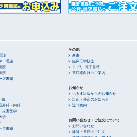
その他
看護
新書
学・理論
臨床工学技士
看護
アプリ･電子書籍
看護
書店様向けのご案内
ーズ書籍
お知らせ
へるす出版からのお知らせ
一般
訂正・修正のお知らせ
器外科・内科
近刊案内
・災害医学
医学
お問い合わせ・ご注文について
症
お問い合わせ
ーズ書籍
雑誌・書籍のご注文