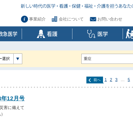
事業紹介
会社について
お問い合わせ
ー選択
1
2
3
…
5
前へ
8年12月号
 災害に備えて
込）