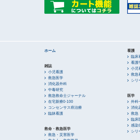
ホーム
看護
臨床
看護
雑誌
小児
小児看護
救急
救急医学
シリ
消化器外科
中毒研究
救急救命士ジャーナル
医学
在宅新療0-100
外科
コンセンサス癌治療
消化
臨牀看護
救急
臨床
感染
救命・救急医学
シリ
救急・災害医学