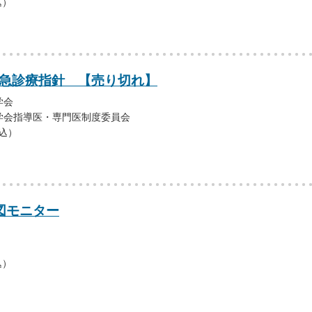
込）
救急診療指針 【売り切れ】
学会
学会指導医・専門医制度委員会
税込）
図モニター
込）