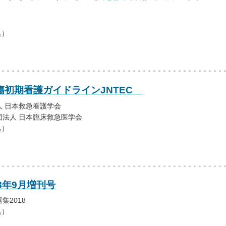
込）
外傷初期看護ガイドラインJNTEC
 日本救急看護学会
団法人 日本臨床救急医学会
込）
18年9月増刊号
集2018
込）