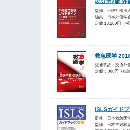
改訂第2版 外
監修：一般社団法人
編集：日本外傷学
定価 13,200円（
救急医学 201
交通事故・交通外
定価 3,080円（税
ISLSガイドブ
監修：日本救急医
監修：日本神経救