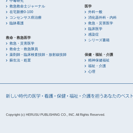
中毒研究
救急救命士ジャーナル
医学
在宅新療0-100
外科一般
コンセンサス癌治療
消化器外科・内科
臨牀看護
救急・災害医学
臨床医学
感染症
救命・救急医学
シリーズ書籍
救急・災害医学
救命士・救急隊員
薬剤師・臨床検査技師・放射線技師
保健・福祉・介護
蘇生法・処置
精神保健福祉
福祉・介護
心理
Copyright (c) HERUSU PUBLISHING CO., INC.
All Rights Reserved.